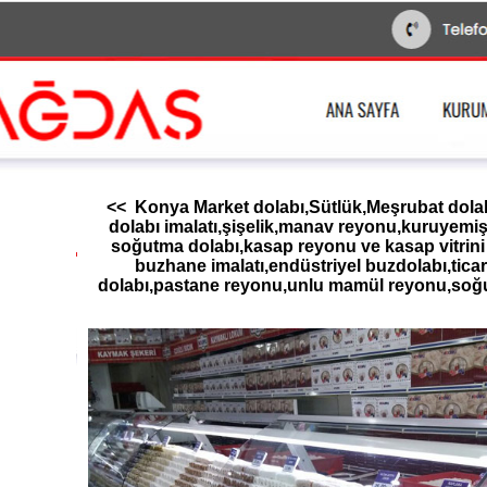
<< Konya Market dolabı,Sütlük,Meşrubat dolab
dolabı imalatı,şişelik,manav reyonu,kuruyemiş
soğutma dolabı,kasap reyonu ve kasap vitrini
buzhane imalatı,endüstriyel buzdolabı,tic
dolabı,pastane reyonu,unlu mamül reyonu,soğu